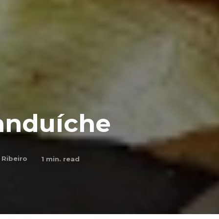
anduíche
 Ribeiro
1
min. read