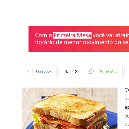
Facebook
X
WhatsApp
C
q
a
co
ou