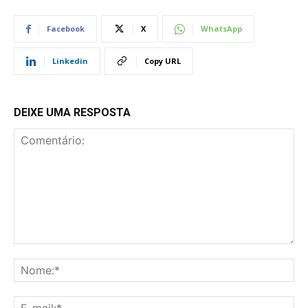
Facebook
X
WhatsApp
Linkedin
Copy URL
DEIXE UMA RESPOSTA
Comentário:
No
E-