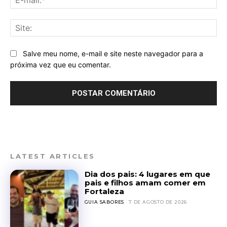
mai
Sit
Salve meu nome, e-mail e site neste navegador para a
próxima vez que eu comentar.
LATEST ARTICLES
Dia dos pais: 4 lugares em que
pais e filhos amam comer em
Fortaleza
GUIA SABORES
7 DE AGOSTO DE 2026