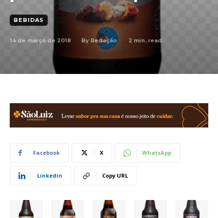
BEBIDAS
14 de março de 2018
2
min. read
By
Redação
Facebook
X
WhatsApp
Linkedin
Copy URL