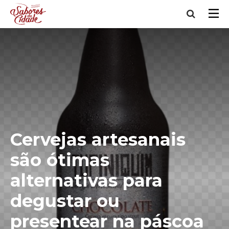
Cervejas artesanais
são ótimas
alternativas para
degustar ou
presentear na páscoa