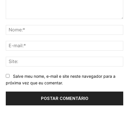
Comentário:
No
E-
mai
Sit
Salve meu nome, e-mail e site neste navegador para a
próxima vez que eu comentar.