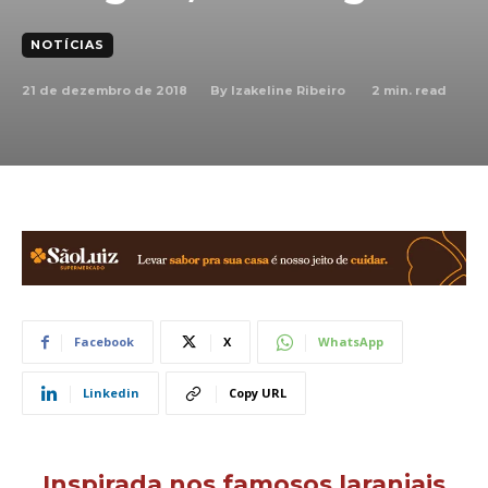
NOTÍCIAS
21 de dezembro de 2018
2
min. read
By
Izakeline Ribeiro
Facebook
X
WhatsApp
Linkedin
Copy URL
Inspirada nos famosos laranjais