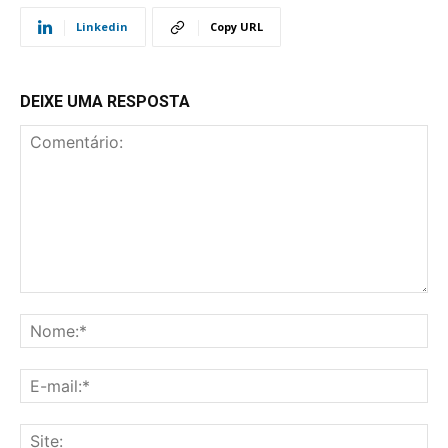
Linkedin
Copy URL
DEIXE UMA RESPOSTA
Comentário:
No
E-
mai
Sit