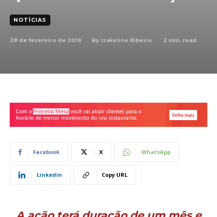
NOTÍCIAS
28 de fevereiro de 2019
2
min. read
By
Izakeline Ribeiro
Facebook
X
WhatsApp
Linkedin
Copy URL
A ação terá duração de um mês e