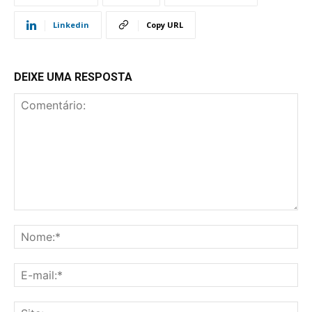
Linkedin
Copy URL
DEIXE UMA RESPOSTA
Comentário:
No
E-
mai
Sit