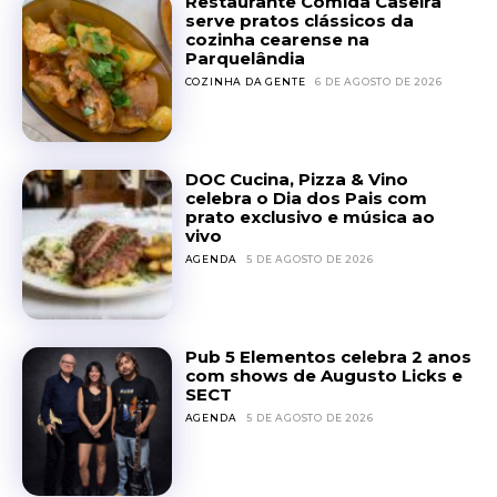
Restaurante Comida Caseira
serve pratos clássicos da
cozinha cearense na
Parquelândia
COZINHA DA GENTE
6 DE AGOSTO DE 2026
DOC Cucina, Pizza & Vino
celebra o Dia dos Pais com
prato exclusivo e música ao
vivo
AGENDA
5 DE AGOSTO DE 2026
Pub 5 Elementos celebra 2 anos
com shows de Augusto Licks e
SECT
AGENDA
5 DE AGOSTO DE 2026