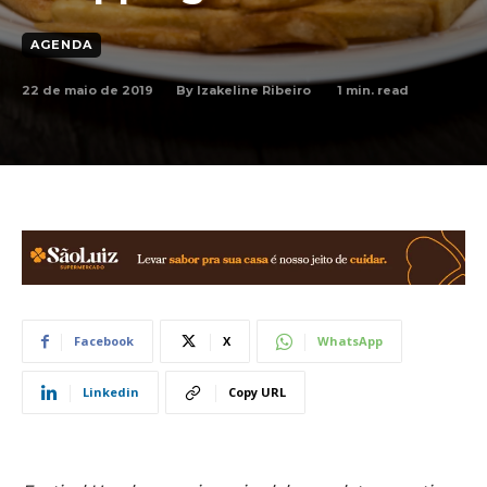
AGENDA
22 de maio de 2019
1
min. read
By
Izakeline Ribeiro
Facebook
X
WhatsApp
Linkedin
Copy URL