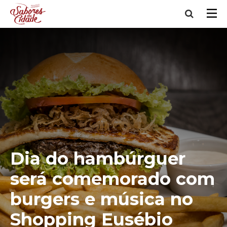
Dia do hambúrguer
será comemorado com
burgers e música no
Shopping Eusébio