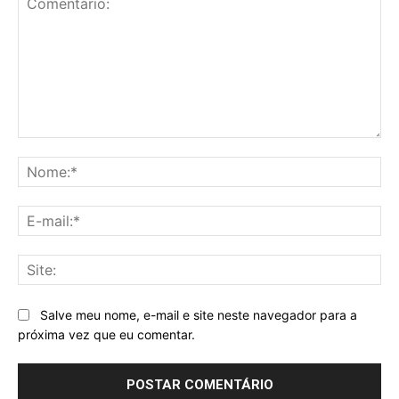
Comentário:
No
E-
mai
Sit
Salve meu nome, e-mail e site neste navegador para a
próxima vez que eu comentar.