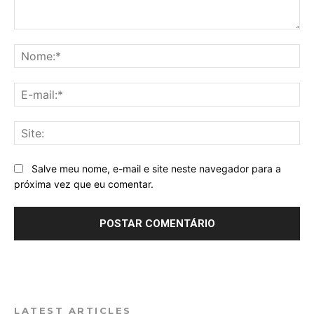
Comentário:
No
E-
mai
Sit
Salve meu nome, e-mail e site neste navegador para a
próxima vez que eu comentar.
LATEST ARTICLES