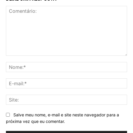
Comentário:
No
E-
mai
Sit
Salve meu nome, e-mail e site neste navegador para a
próxima vez que eu comentar.