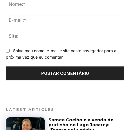
No
E-
mai
Sit
Salve meu nome, e-mail e site neste navegador para a
próxima vez que eu comentar.
LATEST ARTICLES
Samea Coelho e a venda de
pratinho no Lago Jacarey:
“Representa minha