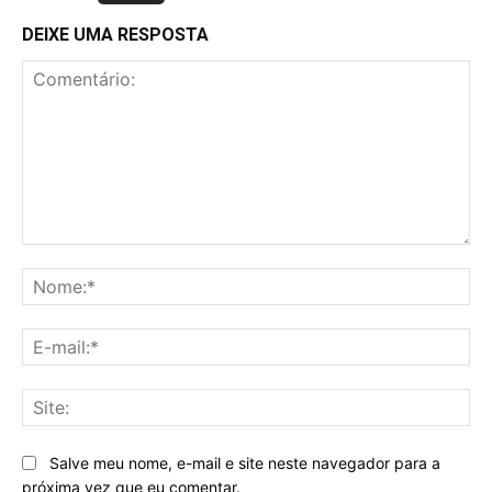
DEIXE UMA RESPOSTA
Comentário:
No
E-
mai
Sit
Salve meu nome, e-mail e site neste navegador para a
próxima vez que eu comentar.