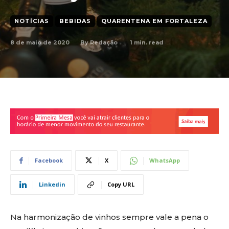
NOTÍCIAS
BEBIDAS
QUARENTENA EM FORTALEZA
8 de maio de 2020
1
min. read
By
Redação
Facebook
X
WhatsApp
Linkedin
Copy URL
Na harmonização de vinhos sempre vale a pena o