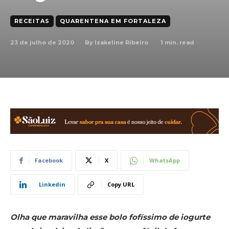
RECEITAS
QUARENTENA EM FORTALEZA
23 de julho de 2020
1
min. read
By
Izakeline Ribeiro
Facebook
X
WhatsApp
Linkedin
Copy URL
Olha que maravilha esse bolo fofíssimo de iogurte