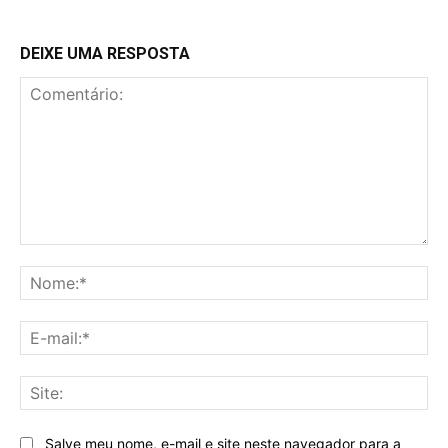
DEIXE UMA RESPOSTA
Comentário:
No
E-
mai
Sit
Salve meu nome, e-mail e site neste navegador para a