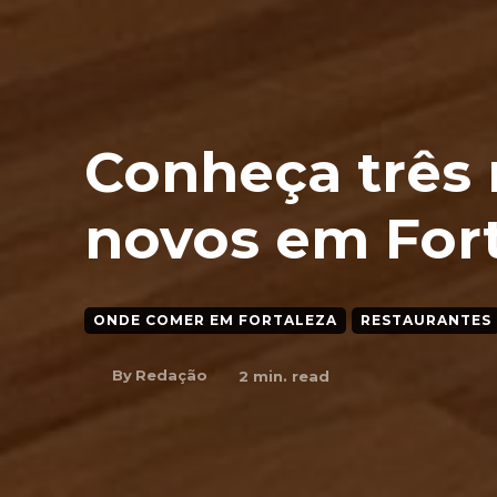
Conheça três 
novos em For
ONDE COMER EM FORTALEZA
RESTAURANTES
By
Redação
2
min. read