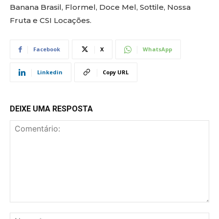
Banana Brasil, Flormel, Doce Mel, Sottile, Nossa
Fruta e CSI Locações.
Facebook
X
WhatsApp
Linkedin
Copy URL
DEIXE UMA RESPOSTA
Comentário:
No