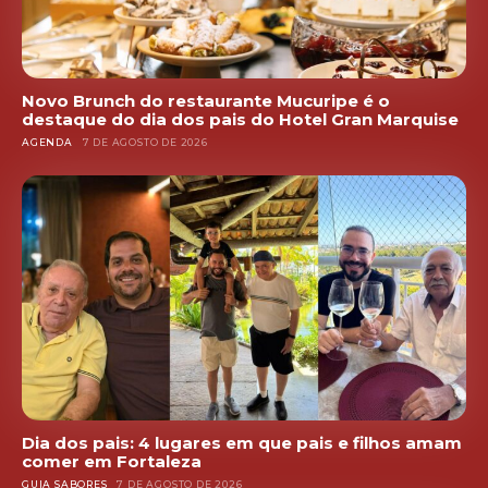
Novo Brunch do restaurante Mucuripe é o
destaque do dia dos pais do Hotel Gran Marquise
AGENDA
7 DE AGOSTO DE 2026
Dia dos pais: 4 lugares em que pais e filhos amam
comer em Fortaleza
GUIA SABORES
7 DE AGOSTO DE 2026