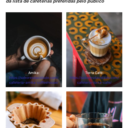
da lista de cafeterias preferidas pelo público
Amika:
Torra Café:
https://saboresdacidade.com/
https://saboresdacidade.com/
cafeteria-amika-coffeehouse/
cafeteria-torra-cafe/