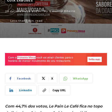
GUIA SABORES
29 de janeiro de 2021
By
Izakeline Ribeiro
Less than 1
min. read
Facebook
X
WhatsApp
Linkedin
Copy URL
Com 44,7% dos votos, Le Pain Le Café fica no topo