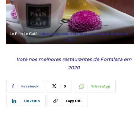
Le Pain Le Café:
https://saboresdacidade.com/cafeteria-le-pain-le-
cafe/
Vote nos melhores restaurantes de Fortaleza em
2020
Facebook
X
WhatsApp
Linkedin
Copy URL