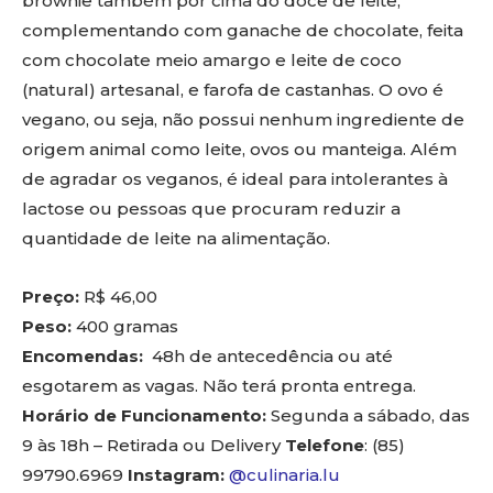
brownie também por cima do doce de leite,
complementando com ganache de chocolate, feita
com chocolate meio amargo e leite de coco
(natural) artesanal, e farofa de castanhas. O ovo é
vegano, ou seja, não possui nenhum ingrediente de
origem animal como leite, ovos ou manteiga. Além
de agradar os veganos, é ideal para intolerantes à
lactose ou pessoas que procuram reduzir a
quantidade de leite na alimentação.
Preço:
R$ 46,00
Peso:
400 gramas
Encomendas:
48h de antecedência ou até
esgotarem as vagas. Não terá pronta entrega.
Horário de Funcionamento:
Segunda a sábado, das
9 às 18h – Retirada ou Delivery
Telefone
: (85)
99790.6969
Instagram:
@culinaria.lu