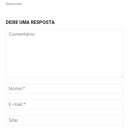
Responder
DEIXE UMA RESPOSTA
Comentário:
No
E-
mai
Sit