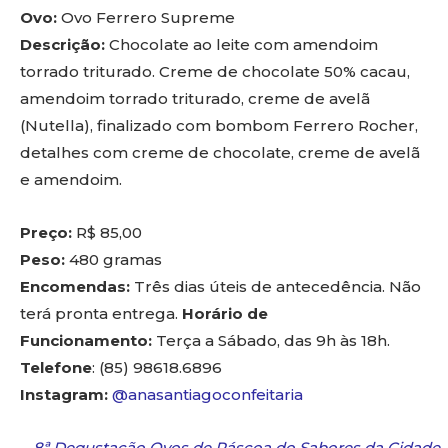
Ovo:
Ovo Ferrero Supreme
Descrição:
Chocolate ao leite com amendoim
torrado triturado. Creme de chocolate 50% cacau,
amendoim torrado triturado, creme de avelã
(Nutella), finalizado com bombom Ferrero Rocher,
detalhes com creme de chocolate, creme de avelã
e amendoim.
Preço:
R$ 85,00
Peso:
480 gramas
Encomendas:
Três dias úteis de antecedência. Não
terá pronta entrega.
Horário de
Funcionamento:
Terça a Sábado, das 9h às 18h.
Telefone
: (85) 98618.6896
Instagram:
@anasantiagoconfeitaria
8ª Degustação Ovos de Páscoa do Sabores da Cidade