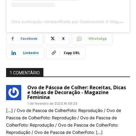
U
ma publicação compartilhada por Gastronomia & Viagens
🍽
Facebook
X
WhatsApp
Linkedin
Copy URL
1 COMENTÁRIO
Ovo de Páscoa de Colher: Receitas, Dicas
e Ideias de Decoração - Magazine
Feminina
1 de fevereiro de 2023 At 09:25
[…] / Ovo de Pascoa de ColherFoto: Reprodução / Ovo de
Pascoa de ColherFoto: Reprodução / Ovo de Pascoa de
ColherFoto: Reprodução / Ovo de Pascoa de ColherFoto:
Reprodução / Ovo de Pascoa de ColherFoto: […]