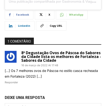
U
ma publicação compartilhada por Gastronomia & Viagens
🍽
Facebook
X
WhatsApp
Linkedin
Copy URL
1 COMENTÁRIO
8ª Degustação Ovos de Páscoa do Sabores
da Cidade lista os melhores de Fortaleza -
Sabores da Cidade
16 de março de 2022 At 17:48
[…] Os 7 melhores ovos de Páscoa no estilo casca recheada
em Fortaleza (2022) […]
Responder
DEIXE UMA RESPOSTA