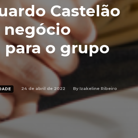
duardo Castelão
e negócio
 para o grupo
By
Izakeline Ribeiro
24 de abril de 2022
DADE