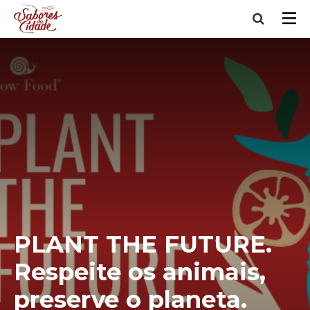
PLANT THE FUTURE.
Respeite os animais,
preserve o planeta.