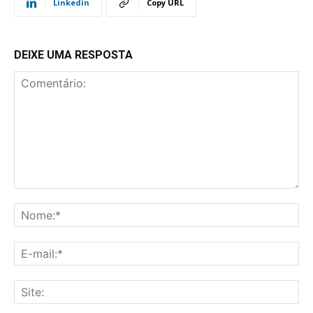
Linkedin
Copy URL
DEIXE UMA RESPOSTA
Comentário:
No
E-
mai
Sit