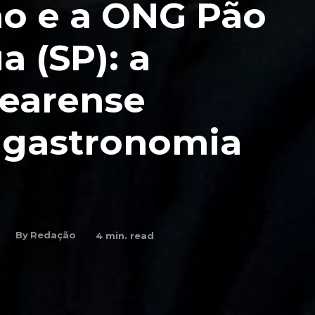
ho e a ONG Pão
a (SP): a
cearense
 gastronomia
By
Redação
4
min. read