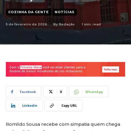
COZINHA DA GENTE
NOTÍCIAS
5 de fevereiro de 2026
1
min. read
By
Redação
Facebook
X
WhatsApp
Linkedin
Copy URL
Romildo Sousa recebe com simpatia quem chega