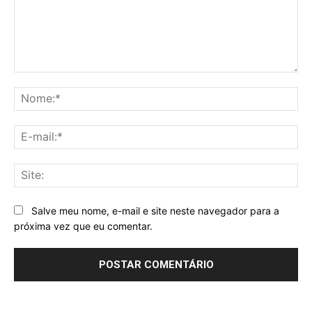
Comentário:
No
E-
mai
Sit
Salve meu nome, e-mail e site neste navegador para a
próxima vez que eu comentar.