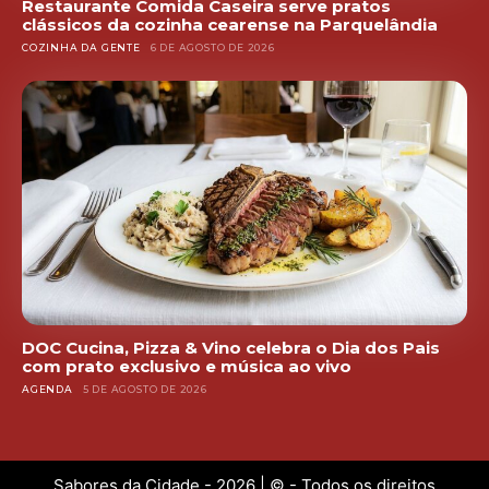
Restaurante Comida Caseira serve pratos
clássicos da cozinha cearense na Parquelândia
COZINHA DA GENTE
6 DE AGOSTO DE 2026
DOC Cucina, Pizza & Vino celebra o Dia dos Pais
com prato exclusivo e música ao vivo
AGENDA
5 DE AGOSTO DE 2026
Sabores da Cidade - 2026 | © - Todos os direitos