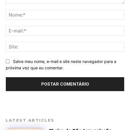
Comentário:
No
E-
mai
Sit
Salve meu nome, e-mail e site neste navegador para a
próxima vez que eu comentar.
LATEST ARTICLES