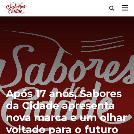
Após 17 anos, Sabores
da Cidade apresenta
nova marca e um olhar
voltado para o futuro