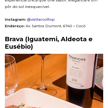
experiência única que une sabor, elegância e um
pôr do sol inesquecível.
Instagram:
@visttarooftop
Endereço:
Av. Santos Dumont, 6740 – Cocó
Brava (Iguatemi, Aldeota e
Eusébio)