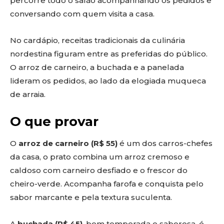
percorre todo o salão acompanhando os pedidos e
conversando com quem visita a casa.
No cardápio, receitas tradicionais da culinária
nordestina figuram entre as preferidas do público.
O arroz de carneiro, a buchada e a panelada
lideram os pedidos, ao lado da elogiada muqueca
de arraia.
O que provar
O
arroz de carneiro (R$ 55)
é um dos carros-chefes
da casa, o prato combina um arroz cremoso e
caldoso com carneiro desfiado e o frescor do
cheiro-verde. Acompanha farofa e conquista pelo
sabor marcante e pela textura suculenta.
A
buchada (R$ 45)
, bem temperada e saborosa, é