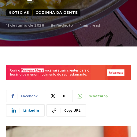
NOTÍCIAS
COZINHA DA GENTE
11 de junho de 2026
1
min. read
By
Redação
Facebook
X
WhatsApp
Linkedin
Copy URL