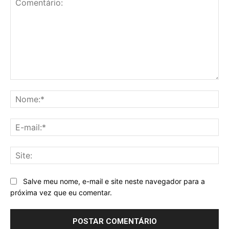
Comentário:
No
E-
mai
Sit
Salve meu nome, e-mail e site neste navegador para a
próxima vez que eu comentar.