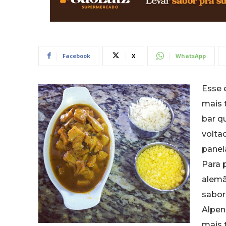
Facebook
X
WhatsApp
Esse 
mais 
bar q
volta
panel
Para 
alemã
sabor
Alpen
mais 