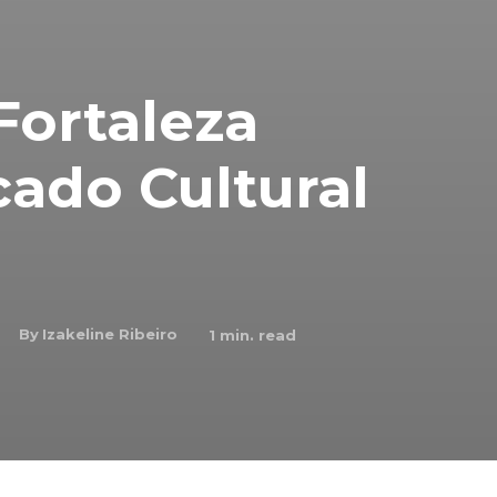
Fortaleza
ado Cultural
By
Izakeline Ribeiro
1
min. read