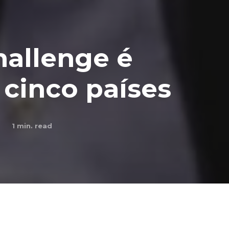
hallenge é
cinco países
1
min. read