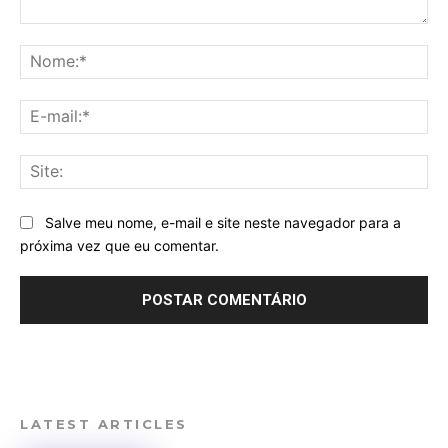
Comentário:
No
E-
mai
Sit
Salve meu nome, e-mail e site neste navegador para a
próxima vez que eu comentar.
LATEST ARTICLES