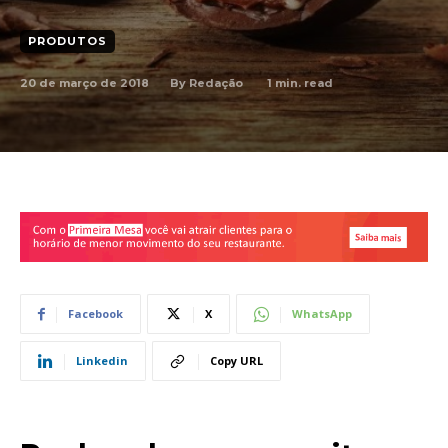
PRODUTOS
20 de março de 2018
1
min. read
By
Redação
Facebook
X
WhatsApp
Linkedin
Copy URL