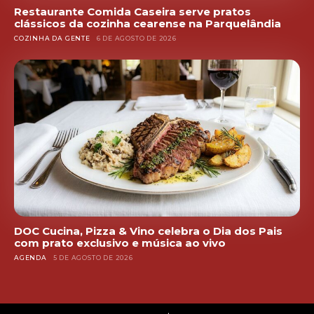
Restaurante Comida Caseira serve pratos
clássicos da cozinha cearense na Parquelândia
COZINHA DA GENTE
6 DE AGOSTO DE 2026
DOC Cucina, Pizza & Vino celebra o Dia dos Pais
com prato exclusivo e música ao vivo
AGENDA
5 DE AGOSTO DE 2026