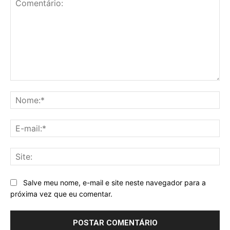
Comentário:
No
E-
mai
Sit
Salve meu nome, e-mail e site neste navegador para a
próxima vez que eu comentar.