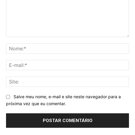
Comentário:
No
E-
mai
Sit
Salve meu nome, e-mail e site neste navegador para a
próxima vez que eu comentar.