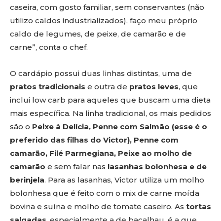
caseira, com gosto familiar, sem conservantes (não
utilizo caldos industrializados), faço meu próprio
caldo de legumes, de peixe, de camarão e de
carne”, conta o chef.
O cardápio possui duas linhas distintas, uma de
pratos tradicionais
e outra de
pratos leves
, que
inclui low carb para aqueles que buscam uma dieta
mais específica. Na linha tradicional, os mais pedidos
são o
Peixe à Delícia, Penne com Salmão (esse é o
preferido das filhas do Victor), Penne com
camarão, Filé Parmegiana, Peixe ao molho de
camarão
e sem falar nas
lasanhas bolonhesa e de
berinjela
. Para as lasanhas, Victor utiliza um molho
bolonhesa que é feito com o mix de carne moída
bovina e suína e molho de tomate caseiro. As
tortas
salgadas
, especialmente a de bacalhau, é a que