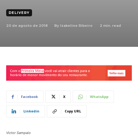
DELIVERY
20 de agosto de 2018
2
min. read
By
Izakeline Ribeiro
Facebook
X
WhatsApp
Linkedin
Copy URL
Victor Sampaio