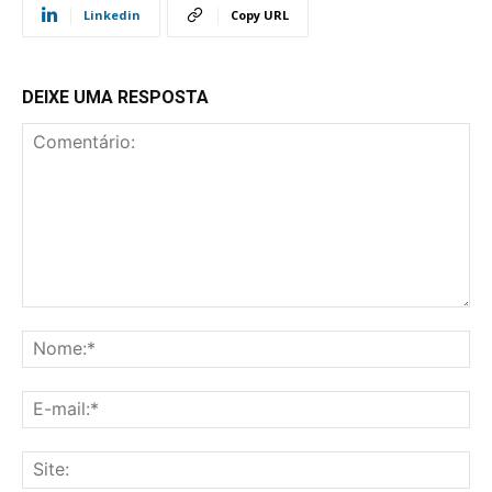
Linkedin
Copy URL
DEIXE UMA RESPOSTA
Comentário:
No
E-
mai
Sit