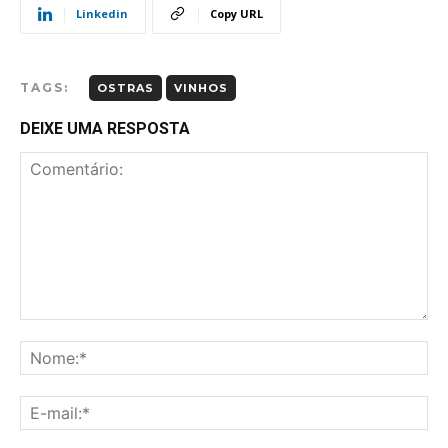
Linkedin
Copy URL
TAGS:
OSTRAS
VINHOS
DEIXE UMA RESPOSTA
Comentário:
No
E-
mai