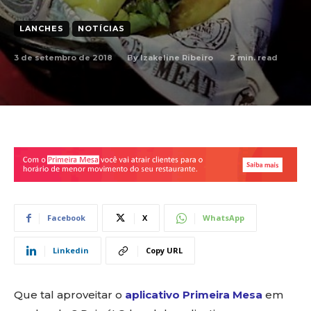
LANCHES
NOTÍCIAS
3 de setembro de 2018
2
min. read
By
Izakeline Ribeiro
Facebook
X
WhatsApp
Linkedin
Copy URL
Que tal aproveitar o
aplicativo Primeira Mesa
em