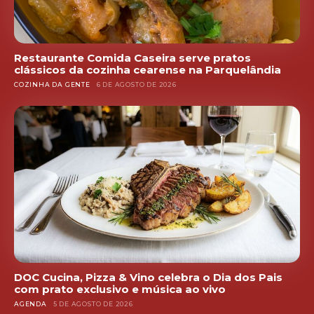
Restaurante Comida Caseira serve pratos
clássicos da cozinha cearense na Parquelândia
COZINHA DA GENTE
6 DE AGOSTO DE 2026
DOC Cucina, Pizza & Vino celebra o Dia dos Pais
com prato exclusivo e música ao vivo
AGENDA
5 DE AGOSTO DE 2026