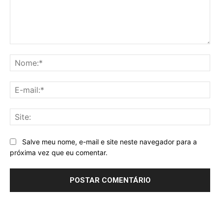
Comentário:
No
E-
mai
Sit
Salve meu nome, e-mail e site neste navegador para a
próxima vez que eu comentar.