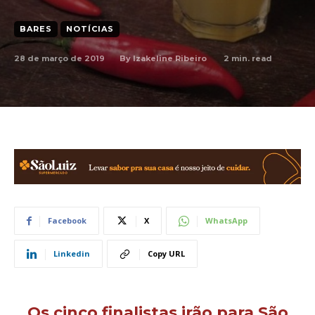
BARES
NOTÍCIAS
28 de março de 2019
2
min. read
By
Izakeline Ribeiro
Facebook
X
WhatsApp
Linkedin
Copy URL
Os cinco finalistas irão para São