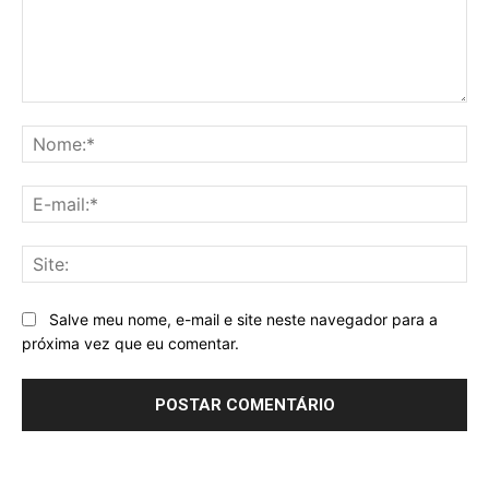
Comentário:
No
E-
mai
Sit
Salve meu nome, e-mail e site neste navegador para a
próxima vez que eu comentar.