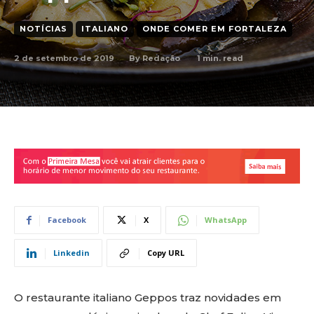
NOTÍCIAS
ITALIANO
ONDE COMER EM FORTALEZA
2 de setembro de 2019
1
min. read
By
Redação
Facebook
X
WhatsApp
Linkedin
Copy URL
O restaurante italiano Geppos traz novidades em