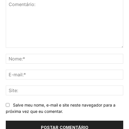
Comentário:
No
E-
mai
Sit
Salve meu nome, e-mail e site neste navegador para a
próxima vez que eu comentar.