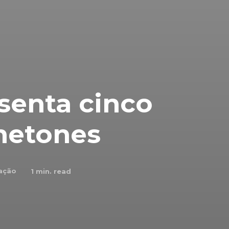
senta cinco
netones
ação
1
min. read