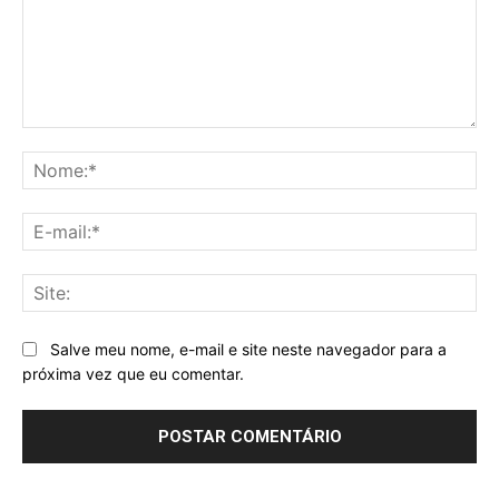
Comentário:
No
E-
mai
Sit
Salve meu nome, e-mail e site neste navegador para a
próxima vez que eu comentar.