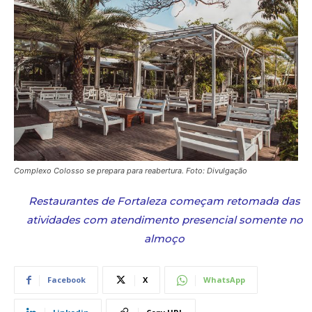
Complexo Colosso se prepara para reabertura. Foto: Divulgação
Restaurantes de Fortaleza começam retomada das
atividades com atendimento presencial somente no
almoço
Facebook
X
WhatsApp