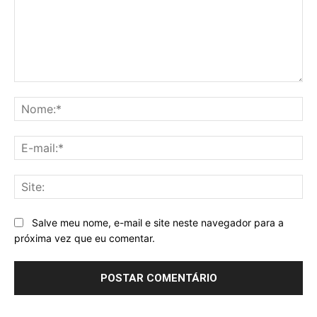
Comentário:
No
E-
mai
Sit
Salve meu nome, e-mail e site neste navegador para a
próxima vez que eu comentar.