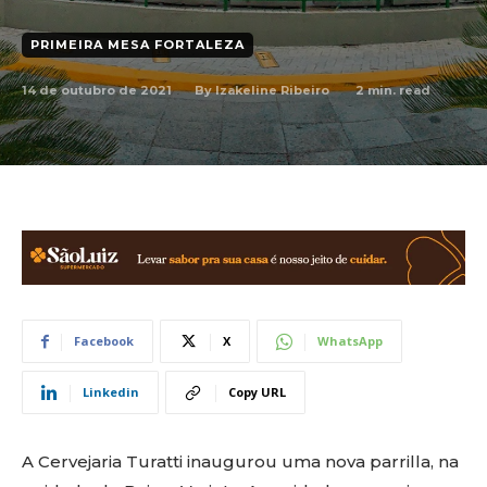
PRIMEIRA MESA FORTALEZA
14 de outubro de 2021
2
min. read
By
Izakeline Ribeiro
Facebook
X
WhatsApp
Linkedin
Copy URL
A Cervejaria Turatti inaugurou uma nova parrilla, na