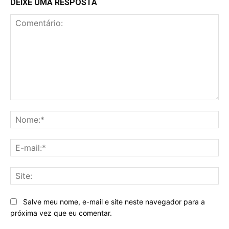
DEIXE UMA RESPOSTA
Comentário:
No
E-
mai
Sit
Salve meu nome, e-mail e site neste navegador para a
próxima vez que eu comentar.