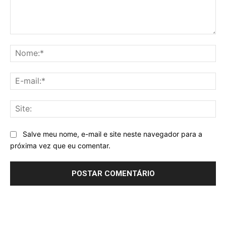
Comentário:
No
E-
mai
Sit
Salve meu nome, e-mail e site neste navegador para a
próxima vez que eu comentar.