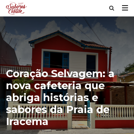
Coração Selvagem: a
nova cafeteria que
abriga histórias e
sabores da Praia de
Iracema