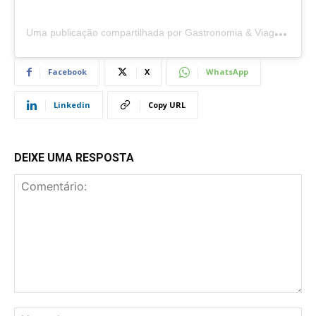
U
ma publicação compartilhada por Gastronomia & Viagens
🍽
Facebook
X
WhatsApp
Linkedin
Copy URL
DEIXE UMA RESPOSTA
Comentário:
No