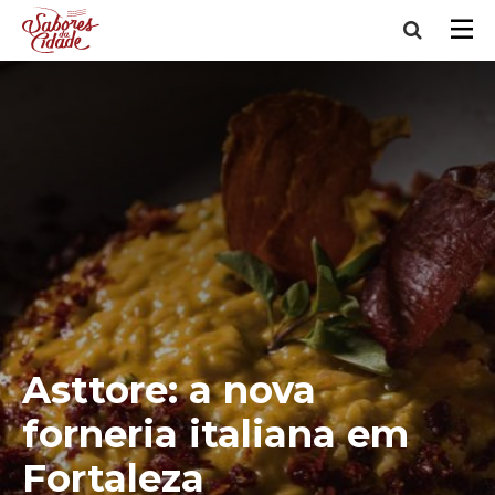
Asttore: a nova
forneria italiana em
Fortaleza