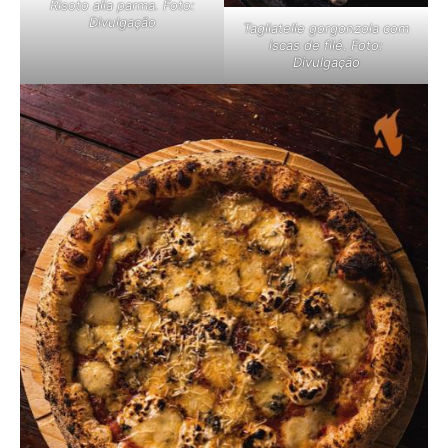
Risoto alla parma. Foto:
Divulgação
Tagliatelle gorgonzola com
iscas de filé. Foto:
Divulgação