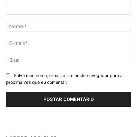
Comentário:
No
E-
mai
Sit
Salve meu nome, e-mail e site neste navegador para a
próxima vez que eu comentar.