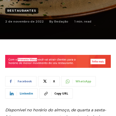
RESTAURANTES
2 de novembro de 2022
1
min. read
By
Redação
Facebook
X
WhatsApp
Linkedin
Copy URL
Disponível no horário do almoço, de quarta a sexta-