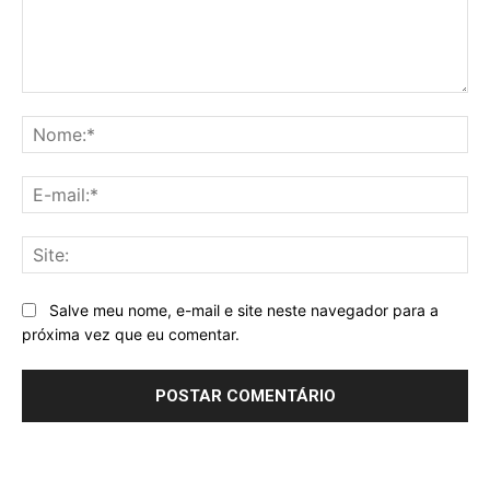
Comentário:
No
E-
mai
Sit
Salve meu nome, e-mail e site neste navegador para a
próxima vez que eu comentar.