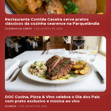
Restaurante Comida Caseira serve pratos
clássicos da cozinha cearense na Parquelândia
COZINHA DA GENTE
6 DE AGOSTO DE 2026
DOC Cucina, Pizza & Vino celebra o Dia dos Pais
com prato exclusivo e música ao vivo
AGENDA
5 DE AGOSTO DE 2026