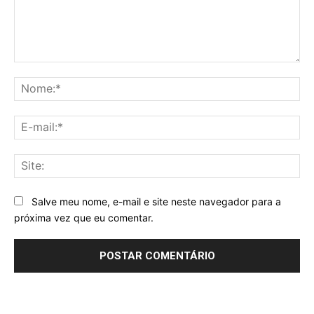
Comentário:
No
E-
mai
Sit
Salve meu nome, e-mail e site neste navegador para a
próxima vez que eu comentar.