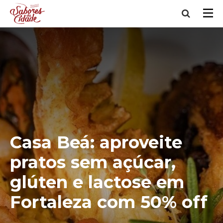
Casa Beá: aproveite
pratos sem açúcar,
glúten e lactose em
Fortaleza com 50% off