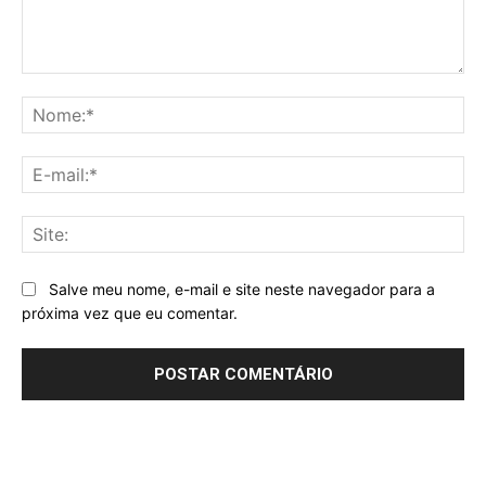
Comentário:
No
E-
mai
Sit
Salve meu nome, e-mail e site neste navegador para a
próxima vez que eu comentar.