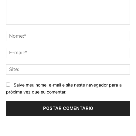
Comentário:
No
E-
mai
Sit
Salve meu nome, e-mail e site neste navegador para a
próxima vez que eu comentar.