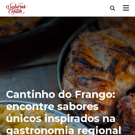
Cantinho do Frango:
encontre sabores
únicos inspirados na
gastronomia regional