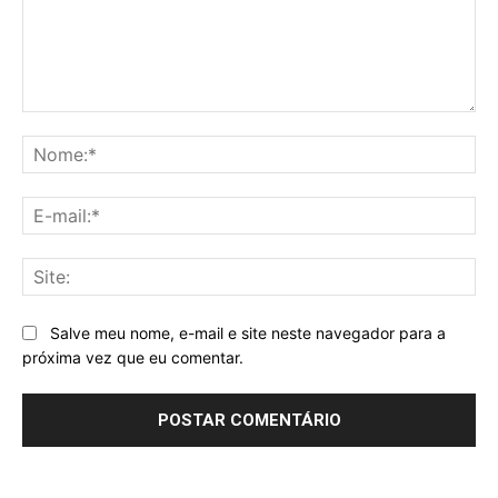
Comentário:
No
E-
mai
Sit
Salve meu nome, e-mail e site neste navegador para a
próxima vez que eu comentar.