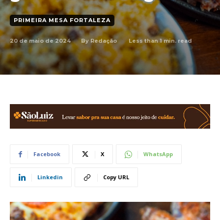
PRIMEIRA MESA FORTALEZA
20 de maio de 2024
Less than 1
min. read
By
Redação
Facebook
X
WhatsApp
Linkedin
Copy URL